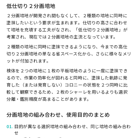
低仕切り２分画培地
２分画培地が開発され間もなくして、２種類の培地に同時に
塗抹したいという要求が生まれます。仕切りの高さに合わせ
て培地を充填する工夫がなされ、「低仕切り２分画培地」が
考案され、現在では２分画培地の主流となっています。
２種類の培地に同時に塗抹できるようになり、今までの高仕
切り２分画培地の単なる省スペース化から、さらに様々なメリ
ットが付加されます。
検体を２つの培地に１枚の平板培地のように一度に塗抹でき
るので、作業の効率化が図れると同時に、塗抹した軌跡に発
育した（または発育しない）コロニーの状態を２つ同時に比
較して観察できるため、２枚のシャーレを用いるよりも選択
分離・鑑別精度が高まることがあります。
分画培地の組み合わせ、使用目的のまとめ
目的が異なる選択培地の組み合わせ、同じ培地の組み合わ
せ