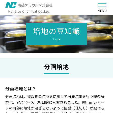
MENU
培地の豆知識
トップ
製品紹介
製品紹介TOP
衛生的な小分け・充填受託
製品分野
分画培地
培地の豆知識
平板培地
培地の豆知識TOP
会社情報
試験管培地
分画培地
分画培地とは？
スタンプ培地
採用情報
培地の滅菌方法
分画培地は、複数枚の培地を使用して分離培養を行う際の省
特殊容器への培地充填
力化、省スペース化を目的に考案されました。90mmシャー
お問い合わせ
ガンマ線照射培地
レの内部に培地が混ざらないように隔壁（仕切り）が設けら
ガンマ線照射培地