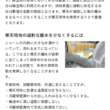
す。微生物の発育において水分は重要で、適度に放出される水
分は微生物に利用されますが、培地表面に過剰に存在する水
分は集落の拡散の原因となります。寒天が凝固した後の離水
をなるべく少なくすることが寒天培地を使用するうえで重要
となります。
寒天培地の過剰な離水を少なくするには
シャーレの内側に大きな水滴がつ
いていて、流れるまでになってい
る。こうなると寒天の離水が過剰
に出てしまって培地中の水分は失
われている状態で、本来の発育性
能を発揮しなくなることがありま
す。
平板培地、試験管培地、共通に言えることですが、
・寒天培地に急激な温度変化を与えない。
・冷蔵保管庫からの出し入れはなるべく少なくする。
・輸送中に高い温度に放置しない。
・冷蔵保管庫内で冷気に直接当てない。