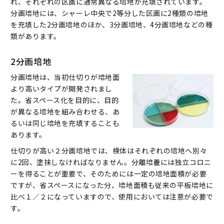
れ、それぞれの区画に通常異なる培地が充填されています。
培地の保管上の注意点
分画培地には、シャーレ中央で2等分した区画に2種類の培地
製造委託に関するQ＆Aコーナー
を充填した2分画培地のほか、3分画培地、4分画培地などの種
類があります。
2分画培地
分画培地は、当初仕切りが培地面
より高いタイプが開発されまし
た。省スペース化を目的に、目的
が異なる培地を組み合わせる、あ
るいは同じ培地を充填することも
あります。
仕切りが高い２分画培地では、検体はそれぞれの培地へ別々
に2回、塗抹しなければなりません。分離培養には独立コロニ
ーを得ることが重要で、そのためには一定の培地面積が必要
ですが、省スペースになった分、培地面積も従来の平板培地に
比べ１／２になっていますので、使用においては注意が必要で
す。