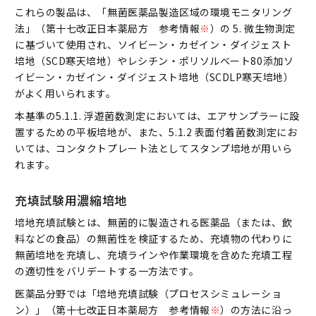
これらの製品は、「無菌医薬品製造区域の環境モニタリング
法」（第十七改正日本薬局方 参考情報
※
）の 5. 微生物測定
に基づいて使用され、ソイビーン・カゼイン・ダイジェスト
培地（SCD寒天培地）やレシチン・ポリソルベート80添加ソ
イビーン・カゼイン・ダイジェスト培地（SCDLP寒天培地）
がよく用いられます。
本基準の5.1.1. 浮遊菌数測定においては、エアサンプラーに設
置するための平板培地が、また、5.1.2 表面付着菌数測定にお
いては、コンタクトプレート法としてスタンプ培地が用いら
れます。
充填試験用濃縮培地
培地充填試験とは、無菌的に製造される医薬品（または、飲
料などの食品）の無菌性を検証するため、充填物の代わりに
無菌培地を充填し、充填ラインや作業環境を含めた充填工程
の適切性をバリデートする一方法です。
医薬品分野では「培地充填試験（プロセスシミュレーショ
ン）」（第十七改正日本薬局方 参考情報
※
）の方法に沿っ