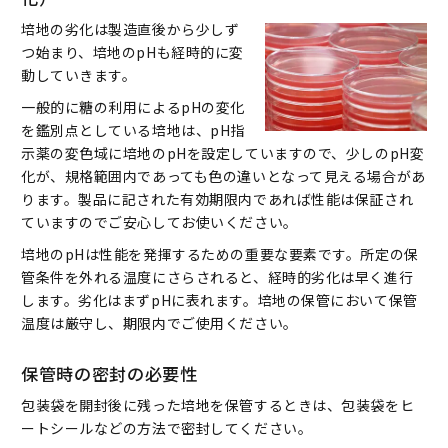
培地の劣化は製造直後から少しず
つ始まり、培地のpHも経時的に変
動していきます。
一般的に糖の利用によるpHの変化
を鑑別点としている培地は、pH指
示薬の変色域に培地のpHを設定していますので、少しのpH変
化が、規格範囲内であっても色の違いとなって見える場合があ
ります。製品に記された有効期限内であれば性能は保証され
ていますのでご安心してお使いください。
培地のpHは性能を発揮するための重要な要素です。所定の保
管条件を外れる温度にさらされると、経時的劣化は早く進行
します。劣化はまずpHに表れます。培地の保管において保管
温度は厳守し、期限内でご使用ください。
保管時の密封の必要性
包装袋を開封後に残った培地を保管するときは、包装袋をヒ
ートシールなどの方法で密封してください。